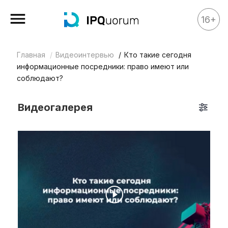
16+
Главная
Видеоинтервью
Кто такие сегодня
Все материалы
информационные посредники: право имеют или
Аналитика
соблюдают?
Аналитика
Видеогалерея
Legal review
События
IPQ.365
IP Stories
Квиз
О нас
Календарь