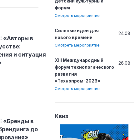
детский культурный
форум
Смотреть мероприятие
Сильные идеи для
24.08
нового времени
: «Авторы в
Смотреть мероприятие
усстве:
ения и ситуация
ХIII Международный
»
26.08
форум технологического
развития
«Технопром-2026»
Смотреть мероприятие
Квиз
: «Бренды в
 брендинга до
ирования»