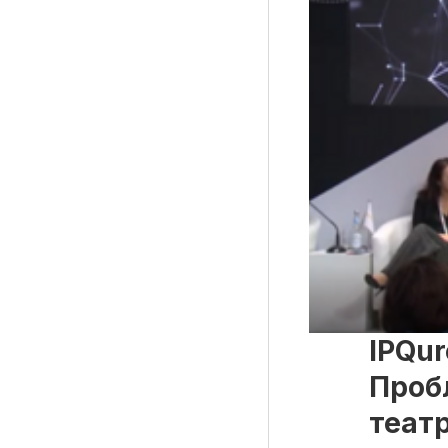
Рубрики
Интеллектуальная собственность и креативные и
Кино и театр
Искусство
Дизайн и мода
Реклама и маркетинг
Архитектура и урбанистика
Наука и технологии
Медиа
IPQur
Образование
Издательское дело
Проб
Музыка
теат
Музеи