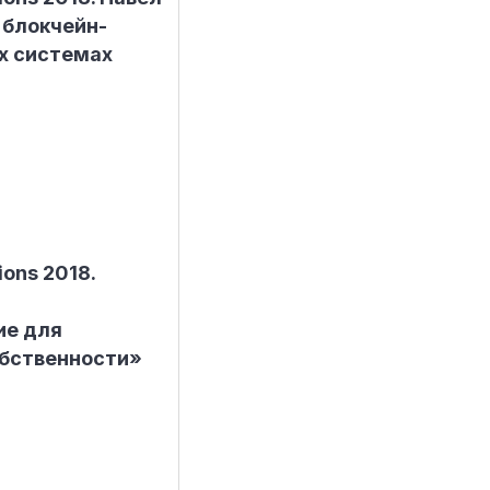
 блокчейн-
х системах
ions 2018.
ие для
бственности»