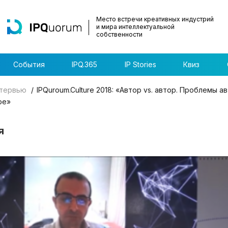
Место встречи креативных индустрий
и мира интеллектуальной
собственности
События
IPQ.365
IP Stories
Квиз
тервью
IPQuroum.Culture 2018: «Автор vs. автор. Проблемы а
ре»
я