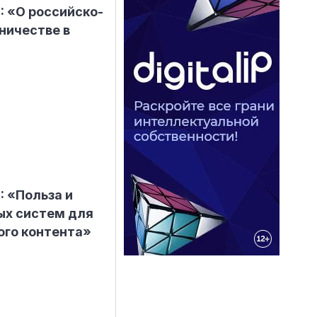
: «О российско-
ничестве в
: «Польза и
ых систем для
ого контента»