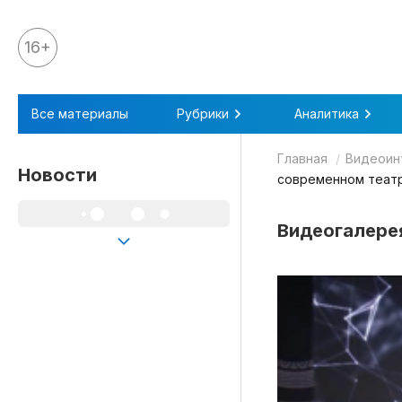
16+
Все материалы
Все материалы
Рубрики
Аналитика
Аналитика
Главная
Видеоин
Аналитика
Новости
современном теат
Legal review
Видеогалере
События
IPQ.365
IP Stories
Квиз
О нас
Календарь