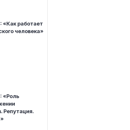
8: «Как работает
ского человека»
: «Роль
жении
. Репутация.
ы»