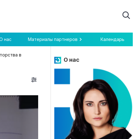
О нас
Материалы партнеров
Календарь
вторства в
О нас