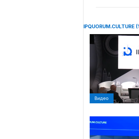
IPQUORUM.CULTURE (1
Материалы партнеров
АКИ
Artists / Художники.РФ
n'RIS
Онлайн патент
Цифровой Сарафан
Видео
Смотрите нас в соцсетях и мессенджерах