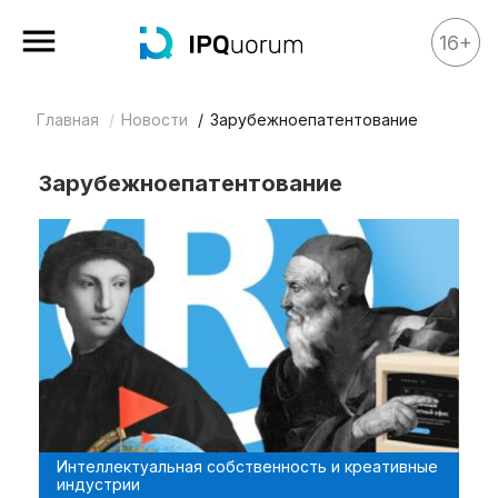
16+
Главная
Новости
Зарубежноепатентование
Все материалы
Аналитика
Зарубежноепатентование
Аналитика
Legal review
События
IPQ.365
IP Stories
Квиз
О нас
Интеллектуальная собственность и креативные
Календарь
индустрии