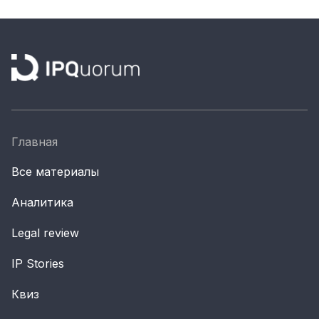
Материалы партнеров
АКИ
Artists / Художники.РФ
n'RIS
Онлайн патент
Цифровой Сарафан
Главная
Все материалы
Смотрите нас в соцсетях и мессенджерах
Аналитика
Legal review
IP Stories
Квиз