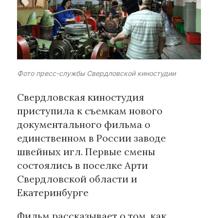
Рубрики
Интеллектуальная собственность
и креативные индустрии
Фото пресс-службы Свердловской киностудии
Кино и театр
Искусство
Свердловская киностудия
Дизайн и мода
приступила к съемкам нового
Реклама и маркетинг
документального фильма о
Архитектура и урбанистика
единственном в России заводе
Наука и технологии
швейных игл. Первые смены
Медиа
состоялись в поселке Арти
Образование
Свердловской области и
Издательское дело
Екатеринбурге
Музыка
Музеи
Фильм рассказывает о том, как