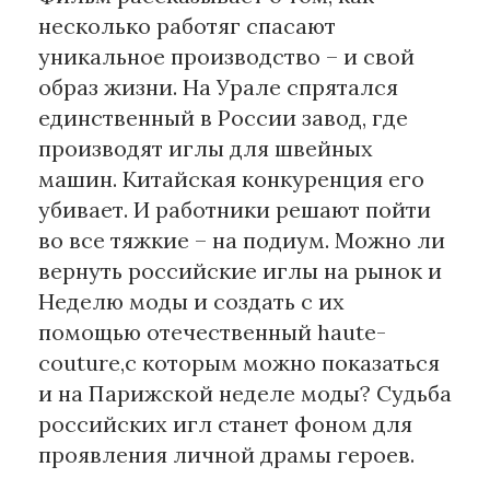
несколько работяг спасают
Материалы партнеров
уникальное производство – и свой
образ жизни. На Урале спрятался
АКИ
единственный в России завод, где
Artists / Художники.РФ
производят иглы для швейных
n'RIS
машин. Китайская конкуренция его
Онлайн патент
убивает. И работники решают пойти
Цифровой Сарафан
во все тяжкие – на подиум. Можно ли
вернуть российские иглы на рынок и
Смотрите нас в соцсетях и мессенджерах
Неделю моды и создать с их
помощью отечественный haute-
couture,с которым можно показаться
и на Парижской неделе моды? Судьба
российских игл станет фоном для
проявления личной драмы героев.