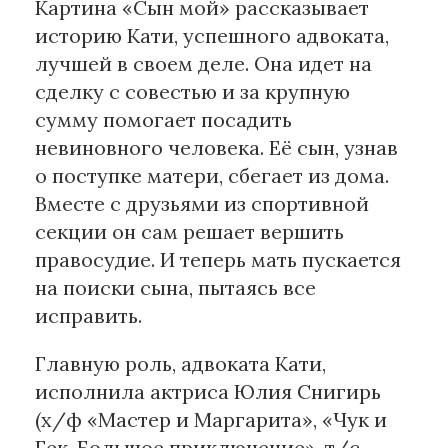
Картина «Сын мой» рассказывает
историю Кати, успешного адвоката,
Материалы партнеров
лучшей в своем деле. Она идет на
АКИ
сделку с совестью и за крупную
Artists / Художники.РФ
сумму помогает посадить
n'RIS
невиновного человека. Её сын, узнав
Онлайн патент
о поступке матери, сбегает из дома.
Цифровой Сарафан
Вместе с друзьями из спортивной
секции он сам решает вершить
правосудие. И теперь мать пускается
Смотрите нас в соцсетях и мессенджерах
на поиски сына, пытаясь все
исправить.
Главную роль, адвоката Кати,
исполнила актриса Юлия Снигирь
(х/ф «Мастер и Маргарита», «Чук и
Гек. Большое приключение», т/с