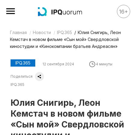
16+
Главная
Новости
IPQ.365
Юлия Снигирь, Леон
Все материалы
Кемстач в новом фильме «Сын мой» Свердловской
Аналитика
киностудии и «Кинокомпании братьев Андреасян»
Аналитика
IPQ.365
12 сентября 2024
4 минуты
Legal review
Поделиться
События
IPQ.365
IPQ.365
IP Stories
Юлия Снигирь, Леон
Квиз
Кемстач в новом фильме
О нас
«Сын мой» Свердловской
Календарь