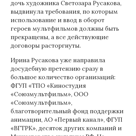
дочь художника Светозара Русакова,
выдвинула требования, по которым
Материалы партнеров
использование и ввод в оборот
АКИ
героев мультфильмов должны быть
Artists / Художники.РФ
прекращены, а все действующие
n'RIS
договоры расторгнуты.
Онлайн патент
Цифровой Сарафан
Ирина Русакова уже направила
досудебную претензию сразу в
большое количество организаций:
Смотрите нас в соцсетях и мессенджерах
ФГУП «ТПО «Киностудия
«Союзмультфильм», ООО
«Союзмультфильм»,
благотворительный фонд поддержки
анимации, АО «Первый канал», ФГУП
«ВГТРК», десяток других компаний и