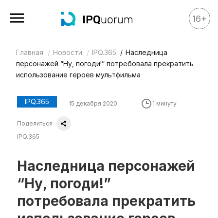
16+
Главная
Новости
IPQ.365
Наследница
Все материалы
персонажей “Ну, погоди!” потребовала прекратить
Аналитика
использование героев мультфильма ​​
Аналитика
IPQ.365
15 декабря 2020
1 минуту
Legal review
Поделиться
События
IPQ.365
IPQ.365
IP Stories
Наследница персонажей
Квиз
“Ну, погоди!”
О нас
потребовала прекратить
Календарь