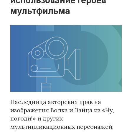
использование героев
мультфильма ​​
Рубрики
Интеллектуальная собственность
и креативные индустрии
Кино и театр
Искусство
Дизайн и мода
Реклама и маркетинг
Архитектура и урбанистика
Наука и технологии
Медиа
Наследница авторских прав на
Образование
изображения Волка и Зайца из «Ну,
Издательское дело
Музыка
погоди!» и других
Музеи
мультипликационных персонажей,