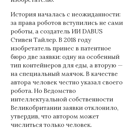
История началась с неожиданности:
Материалы партнеров
за права роботов вступились не сами
АКИ
роботы, а создатель ИИ DABUS
Artists / Художники.РФ
Стивен Тайлер. В 2018 году
n'RIS
изобретатель принес в патентное
Онлайн патент
бюро две заявки: одну на особенный
Цифровой Сарафан
тип контейнеров для еды, а вторую —
на специальный маячок. В качестве
Смотрите нас в соцсетях и мессенджерах
автора человек честно указал своего
робота. Но Ведомство
интеллектуальной собственности
Великобритании заявки отклонило,
утвердив, что автором может
числиться только человек.