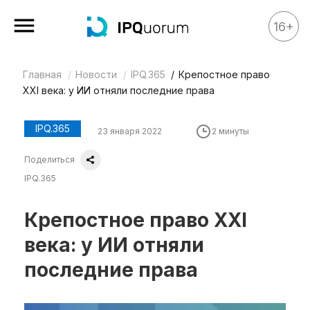
16+
Главная
Новости
IPQ.365
Крепостное право
Все материалы
XXI века: у ИИ отняли последние права
Аналитика
Аналитика
IPQ.365
23 января 2022
2 минуты
Legal review
Поделиться
События
IPQ.365
IPQ.365
Крепостное право XXI
IP Stories
века: у ИИ отняли
Квиз
последние права
О нас
Календарь