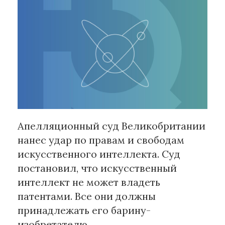
Рубрики
Интеллектуальная собственность
и креативные индустрии
Кино и театр
Искусство
Дизайн и мода
Реклама и маркетинг
Апелляционный суд Великобритании
Архитектура и урбанистика
нанес удар по правам и свободам
Наука и технологии
искусственного интеллекта. Суд
Медиа
постановил, что искусственный
Образование
интеллект не может владеть
Издательское дело
патентами. Все они должны
Музыка
принадлежать его барину-
Музеи
изобретателю.