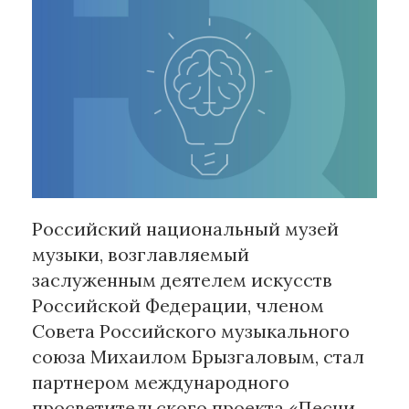
Рубрики
Интеллектуальная собственность
и креативные индустрии
Кино и театр
Искусство
Дизайн и мода
Реклама и маркетинг
Российский национальный музей
Архитектура и урбанистика
музыки, возглавляемый
Наука и технологии
заслуженным деятелем искусств
Медиа
Российской Федерации, членом
Образование
Совета Российского музыкального
Издательское дело
союза Михаилом Брызгаловым, стал
Музыка
партнером международного
Музеи
просветительского проекта «Песни