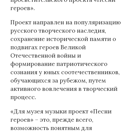
героев».
Материалы партнеров
Проект направлен на популяризацию
АКИ
русского творческого наследия,
Artists / Художники.РФ
сохранение исторической памяти о
n'RIS
подвигах героев Великой
Онлайн патент
Отечественной войны и
Цифровой Сарафан
формирование патриотического
сознания у юных соотечественников,
Смотрите нас в соцсетях и мессенджерах
обучающихся за рубежом, путем
активного вовлечения в творческий
процесс.
«Для музея музыки проект «Песни
героев» – это, прежде всего,
возможность понятным для