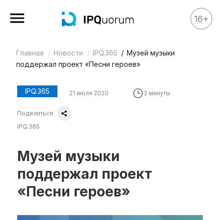
16+
Главная
Новости
IPQ.365
Музей музыки
Все материалы
поддержал проект «Песни героев»
Аналитика
Аналитика
IPQ.365
21 июля 2020
2 минуты
Legal review
Поделиться
События
IPQ.365
IPQ.365
Музей музыки
IP Stories
поддержал проект
Квиз
«Песни героев»
О нас
Календарь