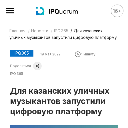
16+
Главная
Новости
IPQ.365
Для казанских
Все материалы
уличных музыкантов запустили цифровую платформу
Аналитика
Аналитика
IPQ.365
19 мая 2022
1 минуту
Legal review
Поделиться
События
IPQ.365
IPQ.365
Для казанских уличных
IP Stories
музыкантов запустили
Квиз
цифровую платформу
О нас
Календарь