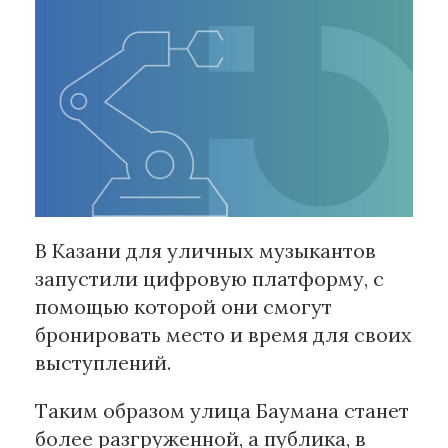
Рубрики
Интеллектуальная собственность
и креативные индустрии
Кино и театр
Искусство
Дизайн и мода
Реклама и маркетинг
В Казани для уличных музыкантов
Архитектура и урбанистика
запустили цифровую платформу, с
Наука и технологии
помощью которой они смогут
Медиа
бронировать место и время для своих
Образование
выступлений.
Издательское дело
Музыка
Таким образом улица Баумана станет
Музеи
более разгруженной, а публика, в