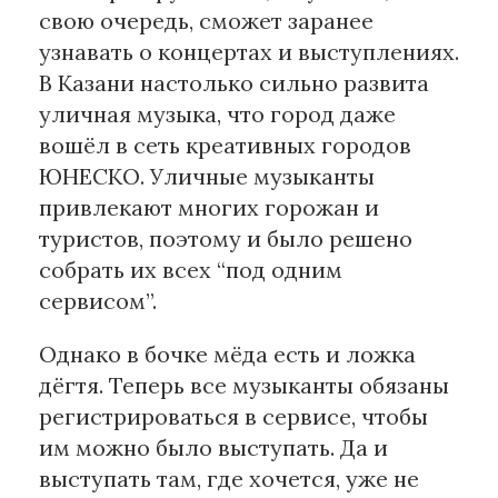
свою очередь, сможет заранее
узнавать о концертах и выступлениях.
Материалы партнеров
В Казани настолько сильно развита
АКИ
уличная музыка, что город даже
Artists / Художники.РФ
вошёл в сеть креативных городов
n'RIS
ЮНЕСКО. Уличные музыканты
Онлайн патент
привлекают многих горожан и
Цифровой Сарафан
туристов, поэтому и было решено
собрать их всех “под одним
Смотрите нас в соцсетях и мессенджерах
сервисом”.
Однако в бочке мёда есть и ложка
дёгтя. Теперь все музыканты обязаны
регистрироваться в сервисе, чтобы
им можно было выступать. Да и
выступать там, где хочется, уже не