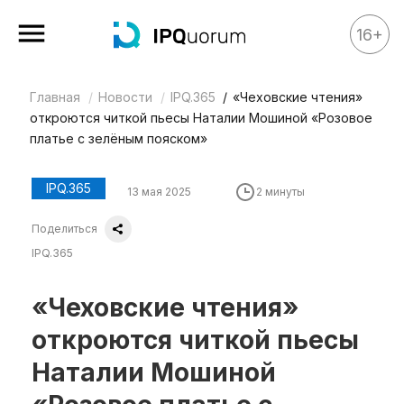
16+
Главная
Новости
IPQ.365
«Чеховские чтения»
Все материалы
откроются читкой пьесы Наталии Мошиной «Розовое
Аналитика
платье с зелёным пояском»
Аналитика
IPQ.365
13 мая 2025
2 минуты
Legal review
Поделиться
События
IPQ.365
IPQ.365
IP Stories
«Чеховские чтения»
Квиз
откроются читкой пьесы
О нас
Наталии Мошиной
Календарь