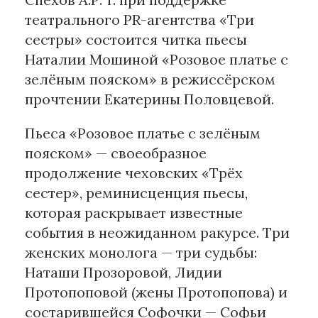
театрального PR-агентства «Три
Материалы партнеров
сестры» состоится читка пьесы
Наталии Мошиной «Розовое платье с
АКИ
зелёным пояском» в режиссёрском
Artists / Художники.РФ
прочтении Екатерины Половцевой.
n'RIS
Онлайн патент
Пьеса «Розовое платье с зелёным
Цифровой Сарафан
пояском» — своеобразное
продолжение чеховских «Трёх
Смотрите нас в соцсетях и мессенджерах
сестер», реминисценция пьесы,
которая раскрывает известные
события в неожиданном ракурсе. Три
женских монолога — три судьбы:
Наташи Прозоровой, Лидии
Протопоповой (жены Протопопова) и
состарившейся Софочки — Софьи