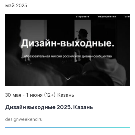
май 2025
Рубрики
Интеллектуальная собственность
и креативные индустрии
Кино и театр
Искусство
Дизайн и мода
Реклама и маркетинг
Архитектура и урбанистика
Наука и технологии
30 мая - 1 июня (12+) Казань
Медиа
Образование
Дизайн выходные 2025. Казань
Издательское дело
designweekend.ru
Музыка
Музеи