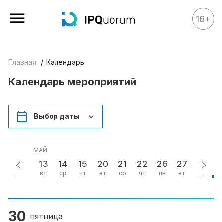
16+
Все материалы
Главная
Календарь
Аналитика
Календарь мероприятий
Аналитика
Legal review
Выбор даты
События
IPQ.365
МАЙ
IP Stories
24
13
14
15
20
21
22
26
27
29
3
чт
вт
ср
чт
вт
ср
чт
пн
вт
чт
п
Квиз
О нас
30
Календарь
пятница