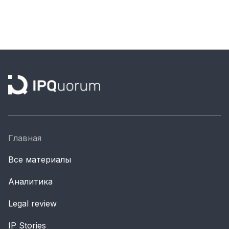
Материалы партнеров
АКИ
Artists / Художники.РФ
n'RIS
Онлайн патент
Цифровой Сарафан
Смотрите нас в соцсетях и мессенджерах
Главная
Все материалы
Аналитика
Legal review
IP Stories