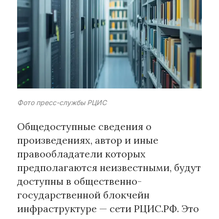
Рубрики
Интеллектуальная собственность
и креативные индустрии
Кино и театр
Искусство
Дизайн и мода
Фото пресс-службы РЦИС
Реклама и маркетинг
Общедоступные сведения о
Архитектура и урбанистика
произведениях, автор и иные
Наука и технологии
правообладатели которых
Медиа
предполагаются неизвестными, будут
Образование
доступны в общественно-
Издательское дело
государственной блокчейн
Музыка
инфраструктуре — сети РЦИС.РФ. Это
Музеи