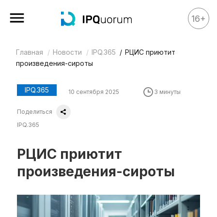
16+
Главная
Новости
IPQ.365
РЦИС приютит
Все материалы
произведения-сироты
Аналитика
Аналитика
IPQ.365
10 сентября 2025
3 минуты
Legal review
Поделиться
События
IPQ.365
IPQ.365
РЦИС приютит
IP Stories
произведения-сироты
Квиз
О нас
Календарь