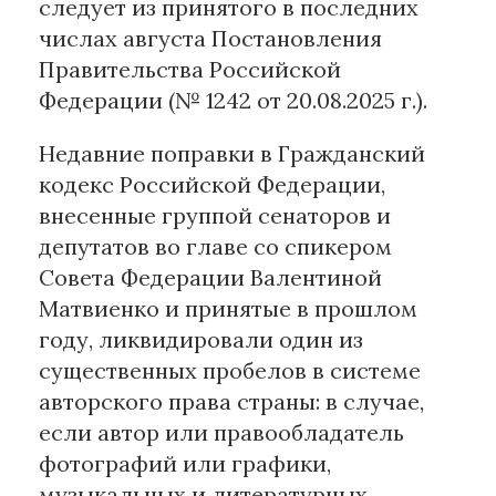
следует из принятого в последних
числах августа Постановления
Материалы партнеров
Правительства Российской
АКИ
Федерации (№ 1242 от 20.08.2025 г.).
Artists / Художники.РФ
Недавние поправки в Гражданский
n'RIS
кодекс Российской Федерации,
Онлайн патент
внесенные группой сенаторов и
Цифровой Сарафан
депутатов во главе со спикером
Совета Федерации Валентиной
Смотрите нас в соцсетях и мессенджерах
Матвиенко и принятые в прошлом
году, ликвидировали один из
существенных пробелов в системе
авторского права страны: в случае,
если автор или правообладатель
фотографий или графики,
музыкальных и литературных