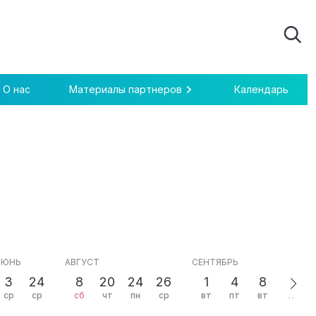
О нас
Материалы партнеров
Календарь
ИЮНЬ
АВГУСТ
СЕНТЯБРЬ
3
24
8
20
24
26
1
4
8
24
ср
ср
сб
чт
пн
ср
вт
пт
вт
чт