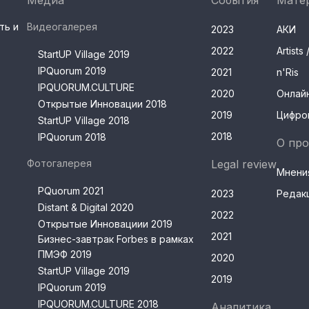
Медиа
События
Мате
ть и
Видеогалерея
2023
АКИ
2022
Artist
StartUP Village 2019
IPQuorum 2019
2021
n'Ris
IPQUORUM.CULTURE
2020
Онлай
Открытые Инновации 2018
2019
Цифро
StartUP Village 2018
2018
IPQuorum 2018
О про
Фотогалерея
Legal review
Мнени
PQuorum 2021
2023
Редак
Distant & Digital 2020
2022
Открытые Инновациии 2019
2021
Бизнес-завтрак Forbes в рамках
ПМЭФ 2019
2020
StartUP Village 2019
2019
IPQuorum 2019
IPQUORUM.CULTURE 2018
Аналитика