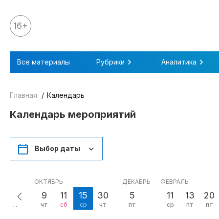
16+
Все материалы
Все материалы
Рубрики
Аналитика
Аналитика
Аналитика
Главная
Календарь
Legal review
Календарь мероприятий
События
IPQ.365
Выбор даты
IP Stories
Квиз
ОКТЯБРЬ
ДЕКАБРЬ
ФЕВРАЛЬ
О нас
25
9
11
15
30
5
11
13
20
чт
чт
сб
ср
чт
пт
ср
пт
пт
Календарь