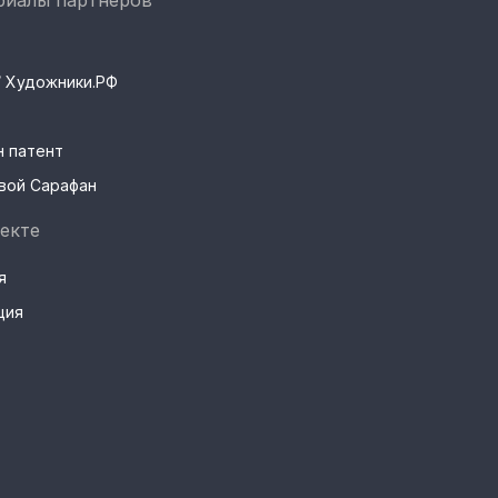
риалы партнеров
s / Художники.РФ
н патент
вой Сарафан
екте
я
ция