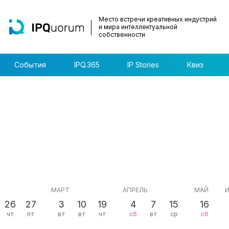
Место встречи креативных индустрий
и мира интеллектуальной
собственности
События
IPQ.365
IP Stories
Квиз
МАРТ
АПРЕЛЬ
МАЙ
26
27
3
10
19
4
7
15
16
чт
пт
вт
вт
чт
сб
вт
ср
сб