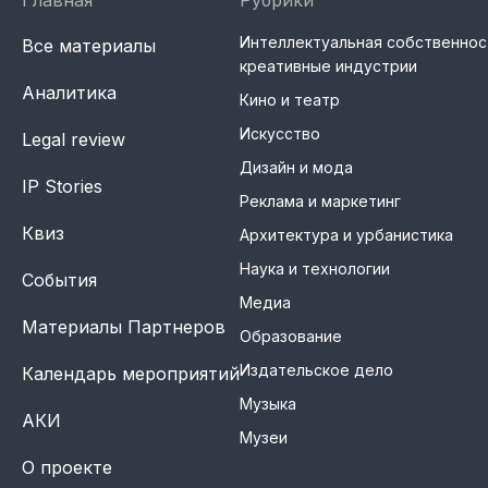
Главная
Рубрики
Интеллектуальная собственнос
Все материалы
креативные индустрии
Аналитика
Кино и театр
Материалы партнеров
Искусство
Legal review
АКИ
Дизайн и мода
IP Stories
Artists / Художники.РФ
Реклама и маркетинг
n'RIS
Квиз
Архитектура и урбанистика
Онлайн патент
Наука и технологии
События
Цифровой Сарафан
Медиа
Материалы Партнеров
Образование
Издательское дело
Календарь мероприятий
Смотрите нас в соцсетях и мессенджерах
Музыка
АКИ
Музеи
О проекте